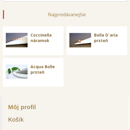
Najpredávanejšie
Coccinella
Bolla D´aria
náramok
prsteň
Acqua Bolle
prsteň
Môj profil
Košík