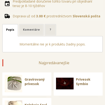
Predpokladané doručenie tohto tovaru pri objednaní
teraz je 8-10 týždňov
Doprava už od
3.00 €
prostredníctvom
Slovenská pošta
Popis
Komentáre
?
Momentálne nie je k produktu žiadny popis.
Najpredávanejšie
Gravírovaný
Prívesok
prívesok
Symbio
Kolekcia Soul