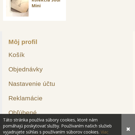
Mini
Môj profil
Košík
Objednávky
Nastavenie účtu
Reklamácie
Obľúbené
Táto stránka používa súbory cookies, ktoré nám
pomáhajú poskytovať služby. Používaním našich služieb
✖
vyjadrujete súhlas s používaním súborov cookies.
Viac