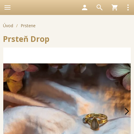
Úvod
/
Prstene
Prsteň Drop