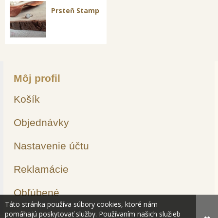
Prsteň Stamp
Môj profil
Košík
Objednávky
Nastavenie účtu
Reklamácie
Obľúbené
Táto stránka používa súbory cookies, ktoré nám
pomáhajú poskytovať služby. Používaním našich služieb