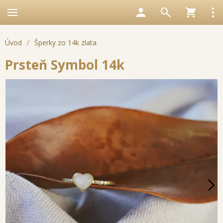
Úvod
/
Šperky zo 14k zlata
Prsteň Symbol 14k