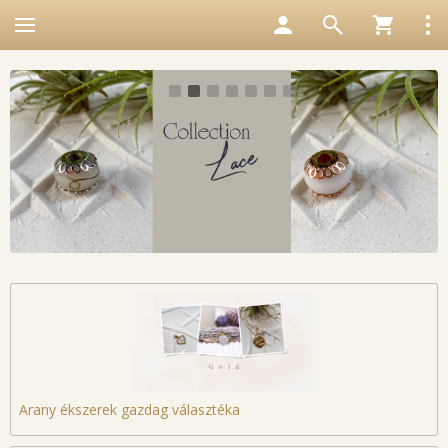
1
2
3
4
5
6
7
Arany ékszerek gazdag választéka