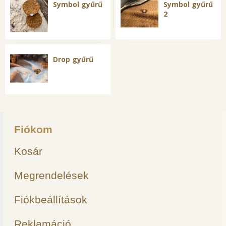
Symbol gyűrű
Symbol gyűrű
2
Drop gyűrű
Fiókom
Kosár
Megrendelések
Fiókbeállítások
Reklamáció