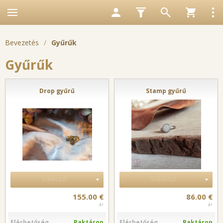
Bevezetés
/
Gyűrűk
Gyűrűk
Drop gyűrű
Stamp gyűrű
Válassz!
Válassz!
155.00 €
86.00 €
ár
ár
Elérhetőség
Raktáron
Elérhetőség
Raktáron