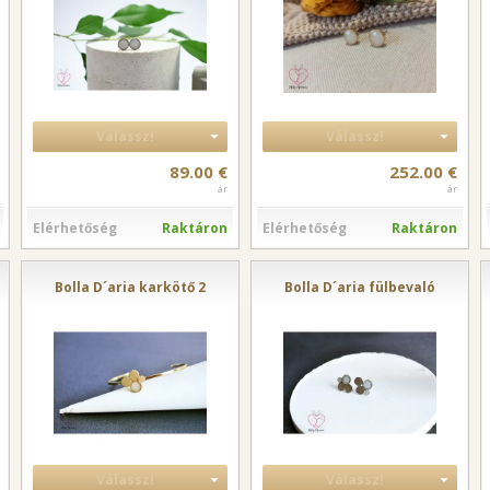
Válassz!
Válassz!
89.00 €
252.00 €
ár
ár
Elérhetőség
Raktáron
Elérhetőség
Raktáron
Bolla D´aria karkötő 2
Bolla D´aria fülbevaló
Válassz!
Válassz!