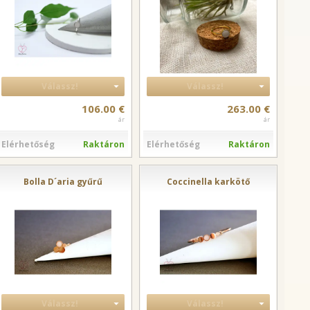
Válassz!
Válassz!
106.00 €
263.00 €
ár
ár
Elérhetőség
Raktáron
Elérhetőség
Raktáron
Bolla D´aria gyűrű
Coccinella karkötő
Válassz!
Válassz!