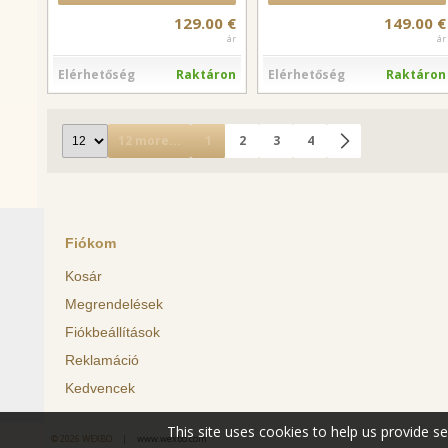
129.00 €
149.00 €
ár
ár
Elérhetőség
Raktáron
Elérhetőség
Raktáron
12 more...
1
2
3
4
Fiókom
Kosár
Megrendelések
Fiókbeállítások
Reklamáció
Kedvencek
This site uses cookies to help us provide s
© 2026 WEXBO |
www.wexbo.com