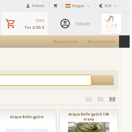
Fiókom
Magyar
EUR
Üres
Fiókom
for 0.00 €
Regisztráció
Bejelentkezés
Keresés
Acqua Bolle gyűrű 14k
Acqua Bolle gyűrű
arany