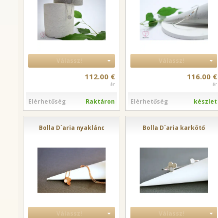
Válassz!
Válassz!
112.00 €
116.00 €
ár
ár
Elérhetőség
Raktáron
Elérhetőség
készlet
Bolla D´aria nyaklánc
Bolla D´aria karkötő
Válassz!
Válassz!