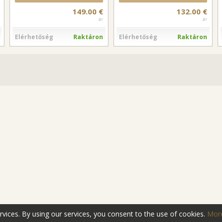
149.00 €
132.00 €
ár
ár
Elérhetőség
Raktáron
Elérhetőség
Raktáron
ervices. By using our services, you consent to the use of cookies.
More