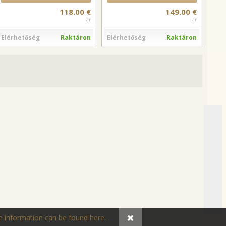
118.00 €
149.00 €
ár
ár
Elérhetőség
Raktáron
Elérhetőség
Raktáron
✖
 information can be found here.