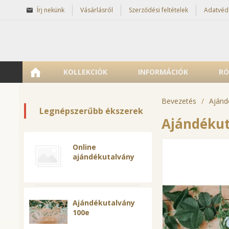
Írj nekünk
Vásárlásról
Szerződési feltételek
Adatvéd
KOLLEKCIÓK
INFORMÁCIÓK
RÓ
Bevezetés
/
Ajánd
Legnépszerűbb ékszerek
Ajándékut
Online
ajándékutalvány
Ajándékutalvány
100e