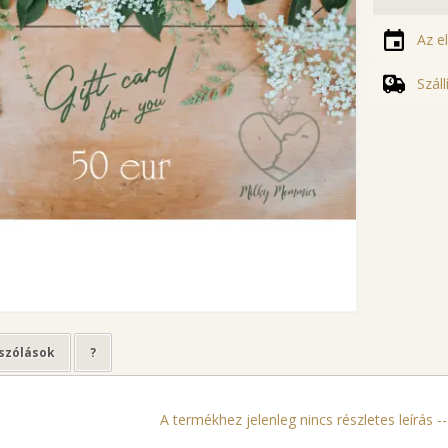
Az e
Szál
szólások
?
A termékhez jelenleg nincs részletes leírás ---