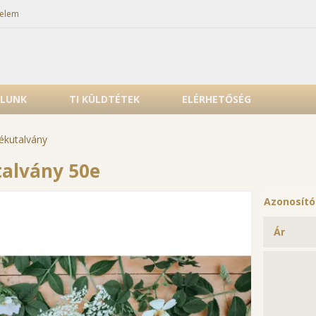
elem
LUNK
TI KÜLDTÉTEK
ELÉRHETŐSÉG
ékutalvány
alvány 50e
Azonosít
Ár