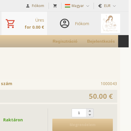
Fiókom
Magyar
EUR
Üres
Fiókom
for 0.00 €
Regisztráció
Bejelentkezés
ó szám
1000043
50.00 €
Raktáron
Megrendelem