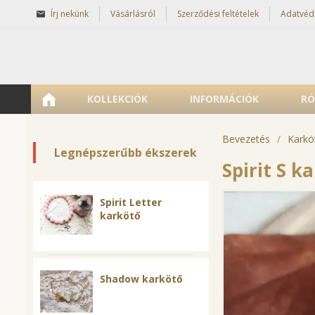
Írj nekünk
Vásárlásról
Szerződési feltételek
Adatvéd
KOLLEKCIÓK
INFORMÁCIÓK
RÓ
Bevezetés
/
Karkö
Legnépszerűbb ékszerek
Spirit S k
Spirit Letter
karkötő
Shadow karkötő