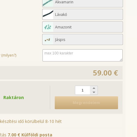
Akvamarin
Lávakő
Amazonit
Jáspis
 (milyen?)
59.00 €
Raktáron
Megrendelem
lkészítési idő körülbelül 8-10 hét
lítás
7.00 €
Külföldi posta