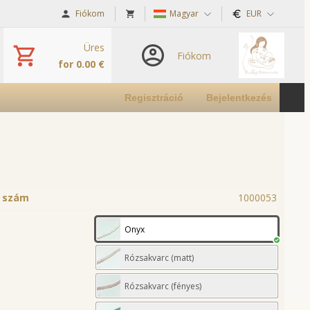
Fiókom
Magyar
EUR
Üres
Fiókom
for 0.00 €
Regisztráció
Bejelentkezés
ó szám
1000053
Onyx
Rózsakvarc (matt)
Rózsakvarc (fényes)