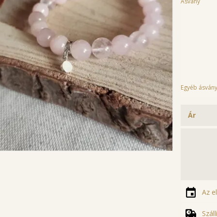
Ásvány
Egyéb ásvány
Ár
Az e
Szál