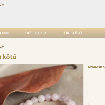
elem
LUNK
TI KÜLDTÉTEK
ELÉRHETŐSÉG
tők
arkötő
Azonosít