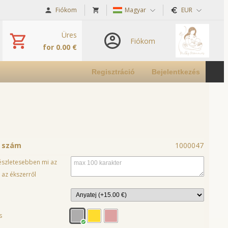
Fiókom
Magyar
EUR
Üres
Fiókom
for 0.00 €
Regisztráció
Bejelentkezés
ó szám
1000047
részletesebben mi az
 az ékszerről
s