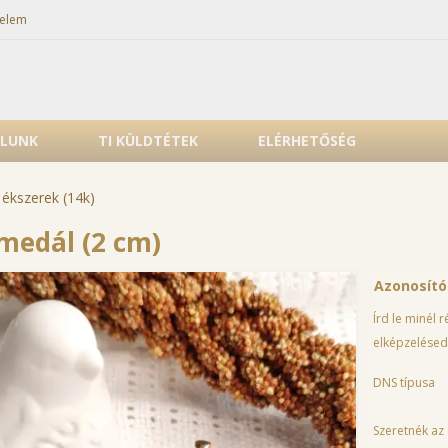
elem
LUNK
TI KÜLDTÉTEK
ELÉRHETŐSÉG
 ékszerek (14k)
 medál (2 cm)
Azonosít
Írd le minél 
elképzelésed
DNS típusa
Szeretnék az