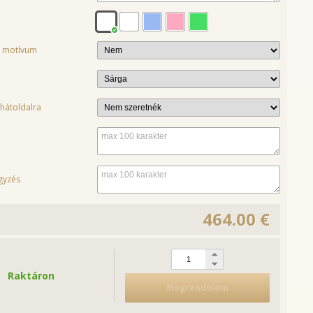
tt motívum
 hátoldalra
gyzés
464.00 €
Raktáron
Megrendelem