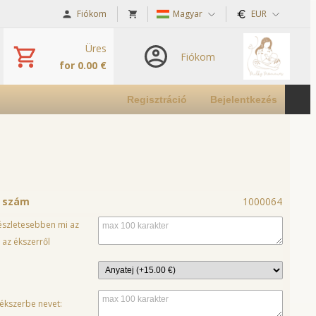
Fiókom
Magyar
EUR
Üres
Fiókom
for 0.00 €
Regisztráció
Bejelentkezés
ó szám
1000064
részletesebben mi az
 az ékszerről
 ékszerbe nevet: