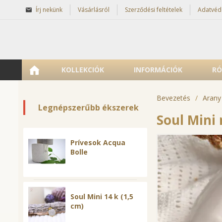
Írj nekünk
Vásárlásról
Szerződési feltételek
Adatvéd
KOLLEKCIÓK
INFORMÁCIÓK
RÓ
Bevezetés
/
Arany
Legnépszerűbb ékszerek
Soul Mini
Prívesok Acqua
Bolle
Soul Mini 14 k (1,5
cm)