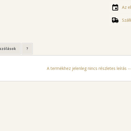
Az e
Szál
szólások
?
A termékhez jelenleg nincs részletes leírás ---