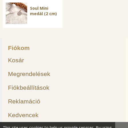
Soul Mini
medál (2 cm)
Fiókom
Kosár
Megrendelések
Fiókbeállítások
Reklamáció
Kedvencek
This site uses cookies to help us provide services. By using