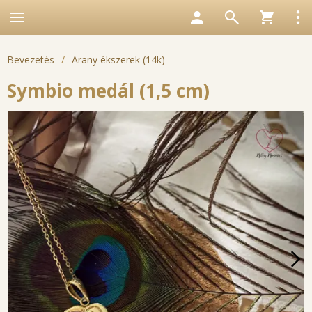
Bevezetés
/
Arany ékszerek (14k)
Symbio medál (1,5 cm)