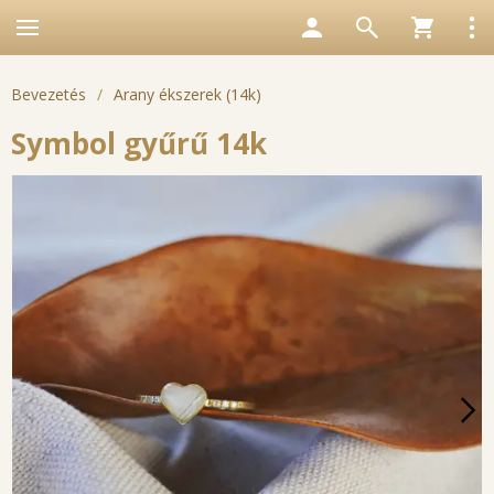
Bevezetés
/
Arany ékszerek (14k)
Symbol gyűrű 14k